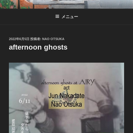
コ
NAO OTSUKA
Music
ン
メニュー
テ
ン
ツ
へ
投
2022年6月5日
投稿者:
NAO OTSUKA
稿
afternoon ghosts
ス
日:
キ
ッ
プ