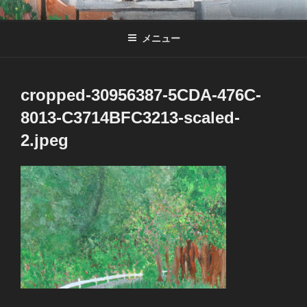
コ
NAO OTSUKA
Music
ン
メニュー
テ
ン
ツ
へ
cropped-30956387-5CDA-476C-
ス
8013-C3714BFC3213-scaled-
キ
2.jpeg
ッ
プ